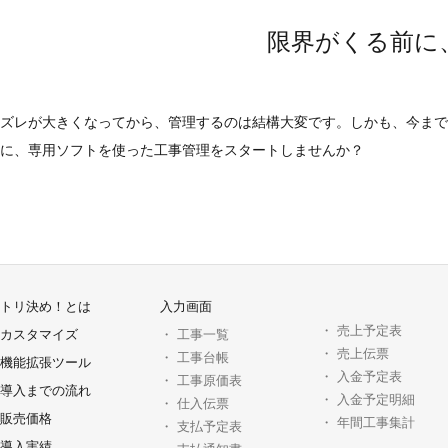
限界がくる前に
ズレが大きくなってから、管理するのは結構大変です。しかも、今まで
に、専用ソフトを使った工事管理をスタートしませんか？
トリ決め！とは
入力画面
・
売上予定表
カスタマイズ
・
工事一覧
・
売上伝票
・
工事台帳
機能拡張ツール
・
入金予定表
・
工事原価表
導入までの流れ
・
入金予定明細
・
仕入伝票
販売価格
・
年間工事集計
・
支払予定表
導入実績