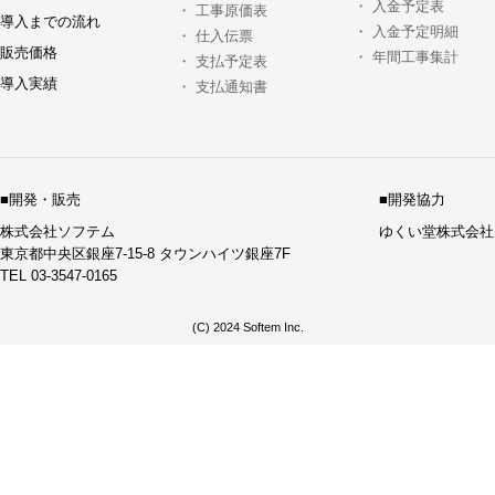
・
入金予定表
・
工事原価表
導入までの流れ
・
入金予定明細
・
仕入伝票
販売価格
・
年間工事集計
・
支払予定表
導入実績
・
支払通知書
■開発・販売
■開発協力
株式会社ソフテム
ゆくい堂株式会社
東京都中央区銀座7-15-8 タウンハイツ銀座7F
TEL 03-3547-0165
(C) 2024 Softem Inc.