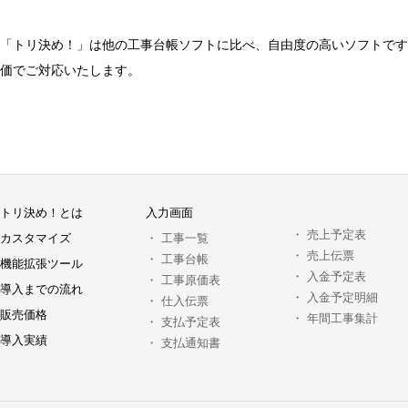
「トリ決め！」は他の工事台帳ソフトに比べ、自由度の高いソフトです
価でご対応いたします。
トリ決め！とは
入力画面
・
売上予定表
カスタマイズ
・
工事一覧
・
売上伝票
・
工事台帳
機能拡張ツール
・
入金予定表
・
工事原価表
導入までの流れ
・
入金予定明細
・
仕入伝票
販売価格
・
年間工事集計
・
支払予定表
導入実績
・
支払通知書