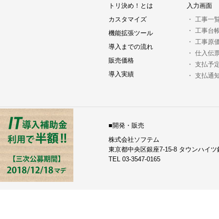
トリ決め！とは
入力画面
カスタマイズ
・
工事一
・
工事台
機能拡張ツール
・
工事原
導入までの流れ
・
仕入伝
販売価格
・
支払予
導入実績
・
支払通
■開発・販売
株式会社ソフテム
東京都中央区銀座7-15-8 タウンハイツ
TEL 03-3547-0165