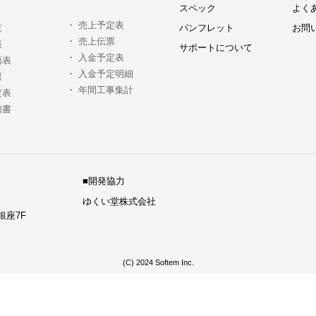
スペック
よく
・
売上予定表
覧
パンフレット
お問
・
売上伝票
帳
サポートについて
・
入金予定表
価表
・
入金予定明細
票
・
年間工事集計
定表
知書
■開発協力
ゆくい堂株式会社
銀座7F
(C) 2024 Softem Inc.