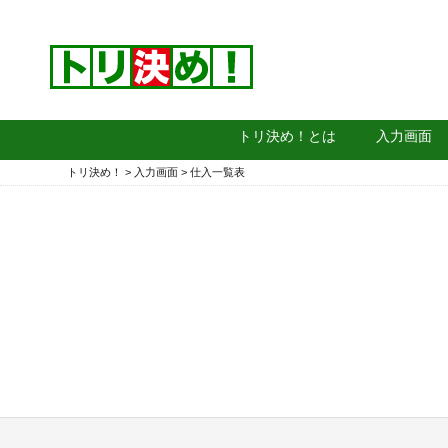
トリ決め！とは
入力画面
トリ決め！
>
入力画面
>
仕入一覧表