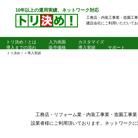
10年以上の運用実績、ネットワーク対応
工務店・内装工事業・造園工事
建設会社にご利用いただいてお
トリ決め！とは
入力画面
カスタマイズ
導入までの流れ
販売価格
導入実績
サポート
よくある質問
トリ決め！
>
導入実績
工務店・リフォーム業・内装工事業・造園工事業
設業者様にご利用頂いております。ネットワークに