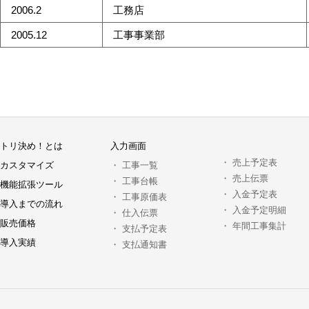
2006.2
工務店
2005.12
工事事業部
トリ決め！とは
入力画面
・
売上予定表
カスタマイズ
・
工事一覧
・
売上伝票
・
工事台帳
機能拡張ツール
・
入金予定表
・
工事原価表
導入までの流れ
・
入金予定明細
・
仕入伝票
販売価格
・
年間工事集計
・
支払予定表
導入実績
・
支払通知書