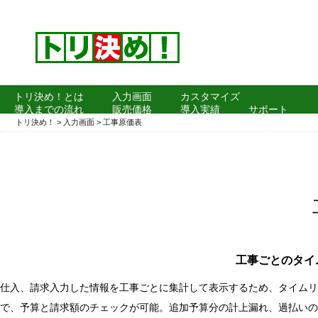
トリ決め！とは
入力画面
カスタマイズ
導入までの流れ
販売価格
導入実績
サポート
よくある質問
トリ決め！
>
入力画面
>
工事原価表
工事ごとのタイ
仕入、請求入力した情報を工事ごとに集計して表示するため、タイムリ
で、予算と請求額のチェックが可能。追加予算分の計上漏れ、過払いの