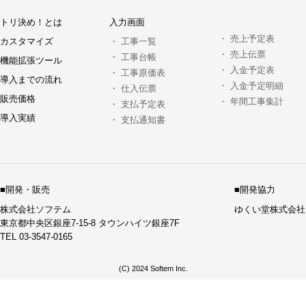
トリ決め！とは
入力画面
・
売上予定表
カスタマイズ
・
工事一覧
・
売上伝票
・
工事台帳
機能拡張ツール
・
入金予定表
・
工事原価表
導入までの流れ
・
入金予定明細
・
仕入伝票
販売価格
・
年間工事集計
・
支払予定表
導入実績
・
支払通知書
■開発・販売
■開発協力
株式会社ソフテム
ゆくい堂株式会社
東京都中央区銀座7-15-8 タウンハイツ銀座7F
TEL 03-3547-0165
(C) 2024 Softem Inc.