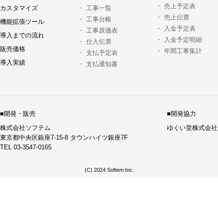
・
売上予定表
カスタマイズ
・
工事一覧
・
売上伝票
・
工事台帳
機能拡張ツール
・
入金予定表
・
工事原価表
導入までの流れ
・
入金予定明細
・
仕入伝票
販売価格
・
年間工事集計
・
支払予定表
導入実績
・
支払通知書
■開発・販売
■開発協力
株式会社ソフテム
ゆくい堂株式会社
東京都中央区銀座7-15-8 タウンハイツ銀座7F
TEL 03-3547-0165
(C) 2024 Softem Inc.