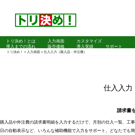
トリ決め！とは
入力画面
カスタマイズ
導入までの流れ
販売価格
導入実績
サポート
よくある質問
トリ決め！
>
入力画面
>
仕入入力（購入品・外注費）
仕入入力
請求書
購入品や外注費の請求書明細を入力するだけで、月別の仕入一覧、工事
日の自動表示など、いろんな補助機能で入力をサポート。どなたでも簡